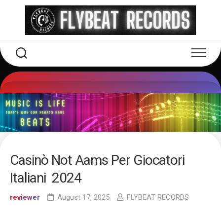
Skip
to
content
Casinò Not Aams Per Giocatori
Italiani ️ 2024
reviewer
August 17, 2025
FLYBEAT RECORDS