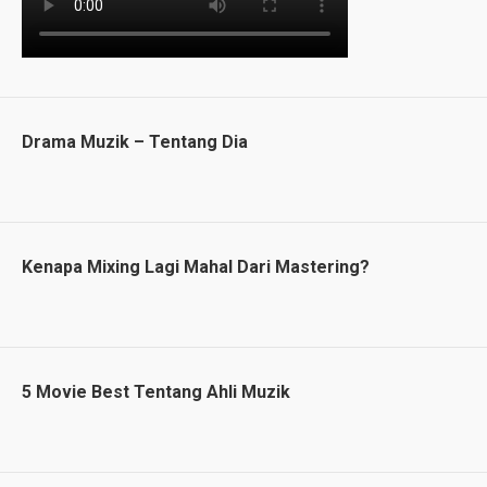
Drama Muzik – Tentang Dia
Kenapa Mixing Lagi Mahal Dari Mastering?
5 Movie Best Tentang Ahli Muzik