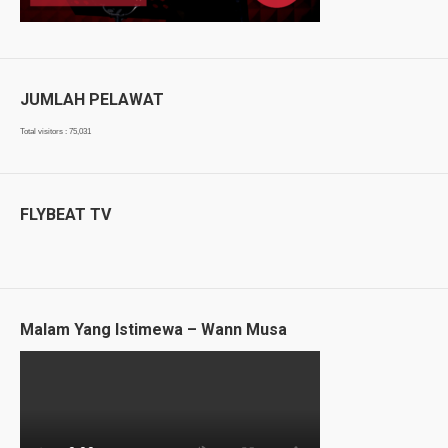
JUMLAH PELAWAT
Total visitors :
75,031
FLYBEAT TV
Malam Yang Istimewa – Wann Musa