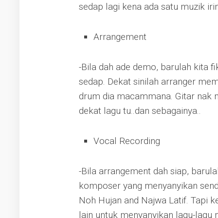
sedap lagi kena ada satu muzik iri
Arrangement
-Bila dah ade demo, barulah kita f
sedap. Dekat sinilah arranger me
drum dia macammana. Gitar nak m
dekat lagu tu..dan sebagainya..
Vocal Recording
-Bila arrangement dah siap, barul
komposer yang menyanyikan sendi
Noh Hujan and Najwa Latif. Tapi
lain untuk menyanyikan lagu-lagu