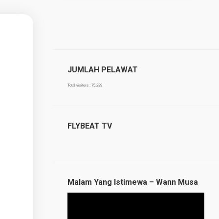
JUMLAH PELAWAT
Total visitors :
75,239
FLYBEAT TV
Malam Yang Istimewa – Wann Musa
Video
Player