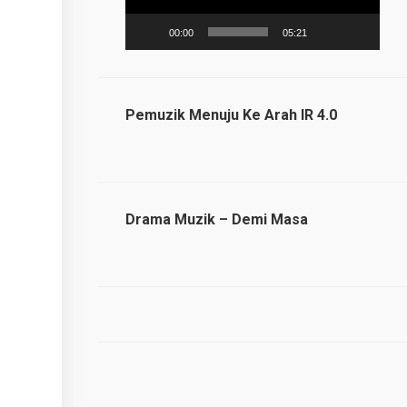
00:00
05:21
Pemuzik Menuju Ke Arah IR 4.0
Drama Muzik – Demi Masa
Оюндарды
ойноо
жана
реалдуу
акча