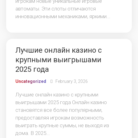
игрокам новые уникальные игровые
автоматы. Эти слоты отличаются
инновационными механиками, яркими...
Лучшие онлайн казино с
крупными выигрышами
2025 года
Uncategorized
February 3, 2026
Лучшие онлайн казино с крупными
выигрышами 2025 года Онлайн казино
становятся все более популярными,
предоставляя игрокам возможность
выиграть крупные суммы, не выходя из
дома. В 2025...