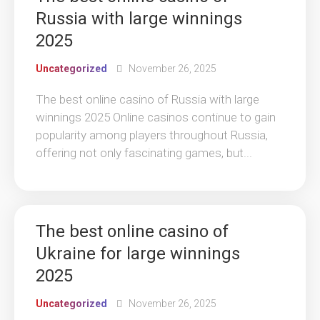
Russia with large winnings
2025
Uncategorized
November 26, 2025
The best online casino of Russia with large
winnings 2025 Online casinos continue to gain
popularity among players throughout Russia,
offering not only fascinating games, but...
The best online casino of
Ukraine for large winnings
2025
Uncategorized
November 26, 2025