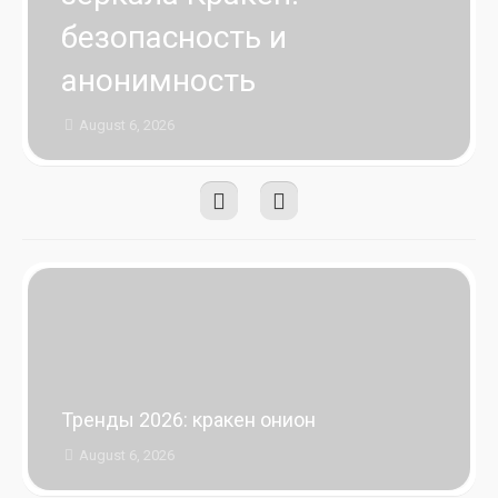
безопасность и
анонимность
August 6, 2026
Тренды 2026: кракен онион
August 6, 2026