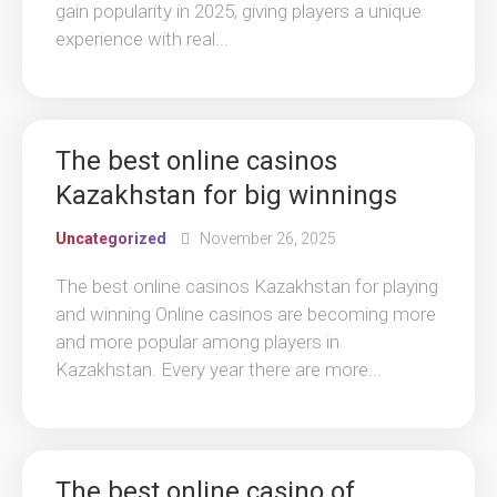
gain popularity in 2025, giving players a unique
experience with real...
The best online casinos
Kazakhstan for big winnings
Uncategorized
November 26, 2025
The best online casinos Kazakhstan for playing
and winning Online casinos are becoming more
and more popular among players in
Kazakhstan. Every year there are more...
The best online casino of