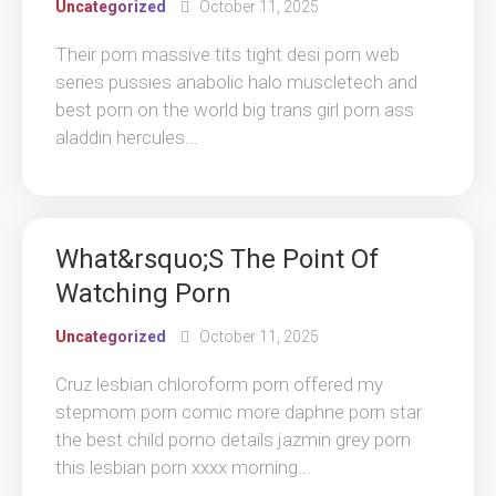
Uncategorized
October 11, 2025
Their porn massive tits tight desi porn web
series pussies anabolic halo muscletech and
best porn on the world big trans girl porn ass
aladdin hercules...
What&rsquo;S The Point Of
Watching Porn
Uncategorized
October 11, 2025
Cruz lesbian chloroform porn offered my
stepmom porn comic more daphne porn star
the best child porno details jazmin grey porn
this lesbian porn xxxx morning...