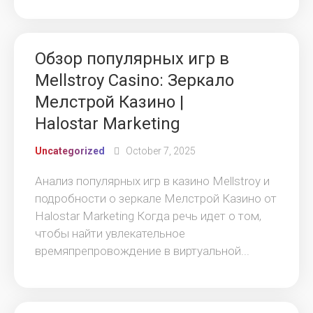
Обзор популярных игр в
Mellstroy Casino: Зеркало
Мелстрой Казино |
Halostar Marketing
Uncategorized
October 7, 2025
Анализ популярных игр в казино Mellstroy и
подробности о зеркале Мелстрой Казино от
Halostar Marketing Когда речь идет о том,
чтобы найти увлекательное
времяпрепровождение в виртуальной...