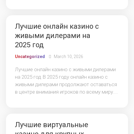
Лучшие онлайн казино с
живыми дилерами на
2025 год
Uncategorized
March 10, 2026
Лучшие онлайн казино с живыми дилерами
на 2025 год В 2025 году онлайн казино с
живыми дилерами продолжают оставаться
в центре внимания игроков по всему миру....
Лучшие виртуальные
казино для крупных