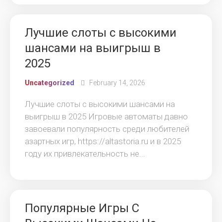
Лучшие слоты с высокими
шансами на выигрыш в
2025
Uncategorized
February 14, 2026
Лучшие слоты с высокими шансами на
выигрыш в 2025 Игровые автоматы давно
завоевали популярность среди любителей
азартных игр, https://altastoria.ru и в 2025
году их привлекательность не...
Популярные Игры С