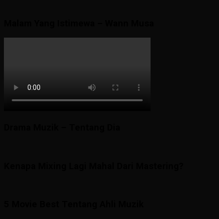
Malam Yang Istimewa – Wann Musa
Drama Muzik – Tentang Dia
Kenapa Mixing Lagi Mahal Dari Mastering?
5 Movie Best Tentang Ahli Muzik