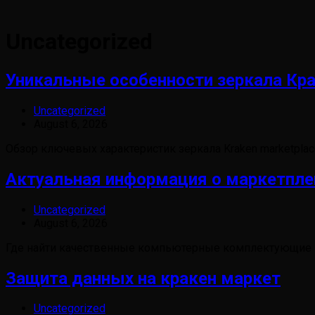
Uncategorized
Уникальные особенности зеркала Кра
Uncategorized
August 6, 2026
Обзор ключевых характеристик зеркала Kraken marketpla
Актуальная информация о маркетплей
Uncategorized
August 6, 2026
Где найти качественные компьютерные комплектующие и
Защита данных на кракен маркет
Uncategorized