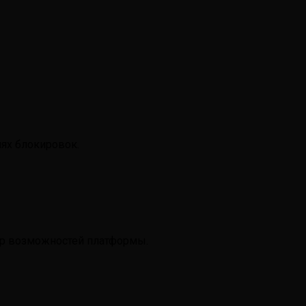
ях блокировок.
ор возможностей платформы.