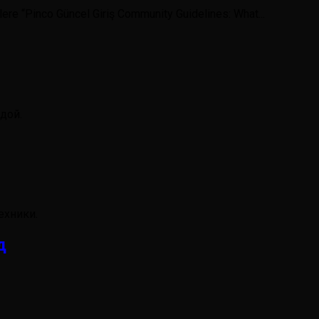
ere “Pinco Güncel Giriş Community Guidelines: What...
дой.
ехники.
д