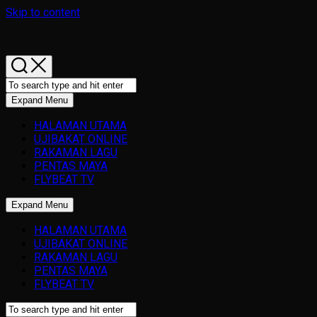
Skip to content
Expand Menu
HALAMAN UTAMA
UJIBAKAT ONLINE
RAKAMAN LAGU
PENTAS MAYA
FLYBEAT TV
Expand Menu
HALAMAN UTAMA
UJIBAKAT ONLINE
RAKAMAN LAGU
PENTAS MAYA
FLYBEAT TV