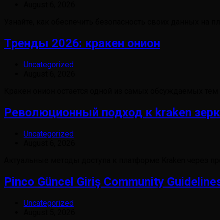
August 6, 2026
Узнайте, как обеспечить безопасность своих данных на п
Тренды 2026: кракен онион
Uncategorized
August 6, 2026
Кракен онион остается одной из самых обсуждаемых тем в
Революционный подход к kraken зерк
Uncategorized
August 6, 2026
Актуальные методы доступа к платформе Kraken через п
Pinco Güncel Giriş Community Guidelin
Uncategorized
August 5, 2026