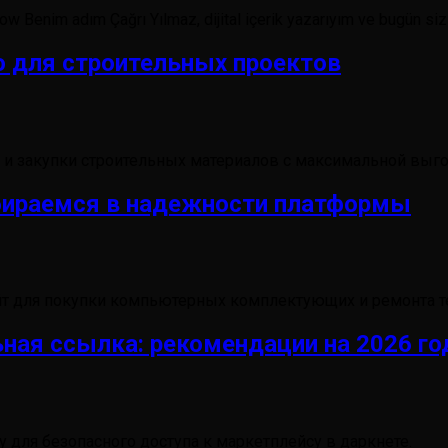
 Benim adım Çağrı Yılmaz, dijital içerik yazarıyım ve bugün sizl
o для строительных проектов
а и закупки строительных материалов с максимальной выго
збираемся в надежности платформы
йт для покупки компьютерных комплектующих и ремонта т
ьная ссылка: рекомендации на 2026 го
для безопасного доступа к маркетплейсу в даркнете.