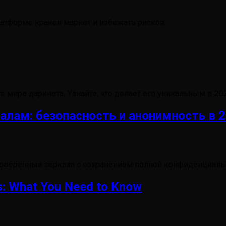
латформе кракен маркет и избежать рисков.
 мире даркнета. Узнайте, что делает его уникальным в 202
алам: безопасность и анонимность в 2
роверенные зеркала с сохранением полной конфиденциаль
es: What You Need to Know