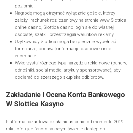
роzіоmіе.
Nagrodę mogą otrzymać wyłącznie goście, którzy
założyli rachunek rozliczeniowy na stronie www Slottica
online casino, Slottica casino login się do własnej
osobistej szafki i przestrzegali warunków reklamy.
Użytkownicy Slottica mogą bezpiecznie wypełniać
formularze, podawać informacje osobowe i inne
informacje.
Wykorzystaj różnego typu narzędzia reklamowe (banery,
odnośniki, social media, artykuły sponsorowane), aby
docierać do szerszego skupiska odbiorców.
Zakładanie I Ocena Konta Bankowego
W Slottica Kasyno
Platforma hazardowa działa nieustannie od momentu 2019
roku, oferując fanom na całym świecie dostęp do