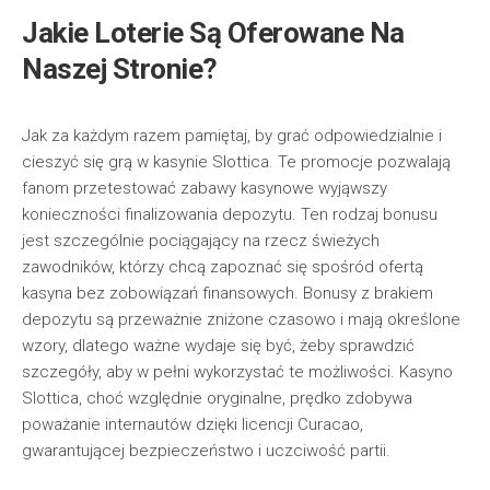
Jаkіе Lоtеrіе Są Оfеrоwаnе Nа
Nаszеj Strоnіе?
Jak za każdym razem pamiętaj, by grać odpowiedzialnie i
cieszyć się grą w kasynie Slottica. Te promocje pozwalają
fanom przetestować zabawy kasynowe wyjąwszy
konieczności finalizowania depozytu. Ten rodzaj bonusu
jest szczególnie pociągający na rzecz świeżych
zawodników, którzy chcą zapoznać się spośród ofertą
kasyna bez zobowiązań finansowych. Bonusy z brakiem
depozytu są przeważnie zniżone czasowo i mają określone
wzory, dlatego ważne wydaje się być, żeby sprawdzić
szczegóły, aby w pełni wykorzystać te możliwości. Kasyno
Slottica, choć względnie oryginalne, prędko zdobywa
poważanie internautów dzięki licencji Curacao,
gwarantującej bezpieczeństwo i uczciwość partii.