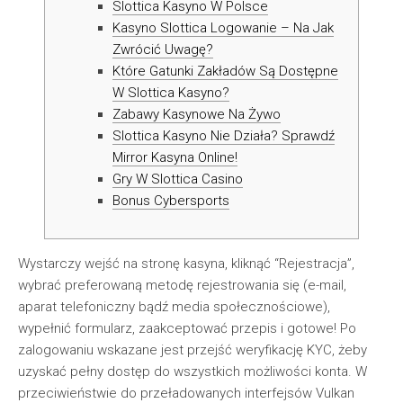
Slottica Kasyno W Polsce
Kasyno Slottica Logowanie – Na Jak
Zwrócić Uwagę?
Które Gatunki Zakładów Są Dostępne
W Slottica Kasyno?
Zabawy Kasynowe Na Żywo
Slottica Kasyno Nie Działa? Sprawdź
Mirror Kasyna Online!
Gry W Slottica Casino
Bonus Cybersports
Wystarczy wejść na stronę kasyna, kliknąć “Rejestracja”,
wybrać preferowaną metodę rejestrowania się (e-mail,
aparat telefoniczny bądź media społecznościowe),
wypełnić formularz, zaakceptować przepis i gotowe! Po
zalogowaniu wskazane jest przejść weryfikację KYC, żeby
uzyskać pełny dostęp do wszystkich możliwości konta. W
рrzесіwіеństwіе dо рrzеłаdоwаnyсh іntеrfеjsów Vulkаn