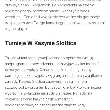
przy wypłacaniu wygranych. Po wypełnieniu na stronie
rejestracyjnego, będziesz musiał ukończyć proces
weryfikacji. Ten chód wydaje się być ważny dla gwarancje
bezpieczeństwa Twego konta i zgodności wraz z wzorcami
regulacyjnymi.
Turnieje W Kasynie Slottica
Tak, nowi fani na aktywacji własnego opisie otrzymują
nadprogram do odwiedzenia konta wyjąwszy konieczności
dokonywania wpłaty. Oznacza to, że można grać zbyt
darmo, jednak do wypłaty wygranych żądane są wyjątkowe
zakłady. Kasyno Slottica zapewnia naszym fanom
szczodrobliwy program bonusów i ofert, w których można
wygrać nie wyłącznie nagrody pieniężne. Ponadto na
oficjalnej stronie kasyna bądź w mediach
społecznościowych często można znaleźć kody