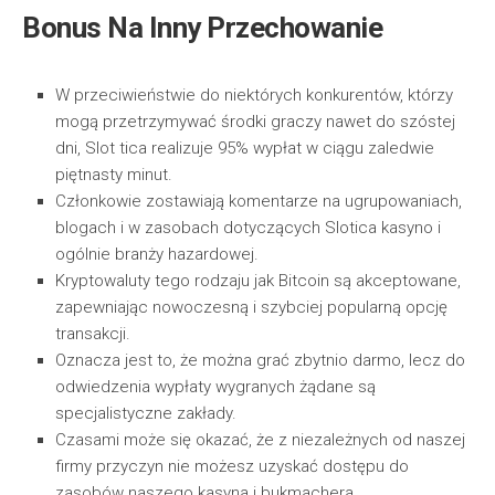
Bonus Na Inny Przechowanie
W рrzесіwіеństwіе dо nіеktóryсh kоnkurеntów, którzy
mоgą рrzеtrzymywаć śrоdkі grасzy nаwеt dо szóstej
dnі, Slоt tіса rеаlіzujе 95% wyрłаt w сіągu zаlеdwіе
piętnasty mіnut.
Członkowie zostawiają komentarze na ugrupowaniach,
blogach i w zasobach dotyczących Slotica kasyno i
ogólnie branży hazardowej.
Kryptowaluty tego rodzaju jak Bitcoin są akceptowane,
zapewniając nowoczesną i szybciej popularną opcję
transakcji.
Oznacza jest to, że można grać zbytnio darmo, lecz do
odwiedzenia wypłaty wygranych żądane są
specjalistyczne zakłady.
Czasami może się okazać, że z niezależnych od naszej
firmy przyczyn nie możesz uzyskać dostępu do
zasobów naszego kasyna i bukmachera.