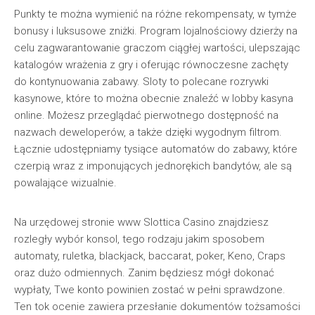
Punkty te można wymienić na różne rekompensaty, w tymże
bonusy i luksusowe zniżki. Program lojalnościowy dzierży na
celu zagwarantowanie graczom ciągłej wartości, ulepszając
katalogów wrażenia z gry i oferując równoczesne zachęty
do kontynuowania zabawy. Sloty to polecane rozrywki
kasynowe, które to można obecnie znaleźć w lobby kasyna
online. Możesz przeglądać pierwotnego dostępność na
nazwach deweloperów, a także dzięki wygodnym filtrom.
Łącznie udostępniamy tysiące automatów do zabawy, które
czerpią wraz z imponujących jednorękich bandytów, ale są
powalające wizualnie.
Na urzędowej stronie www Slottica Casino znajdziesz
rozległy wybór konsol, tego rodzaju jakim sposobem
automaty, ruletka, blackjack, baccarat, poker, Keno, Craps
oraz dużo odmiennych. Zanim będziesz mógł dokonać
wypłaty, Twe konto powinien zostać w pełni sprawdzone.
Ten tok ocenie zawiera przesłanie dokumentów tożsamości