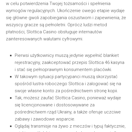
w celu potwierdzenia Twojej tożsamości i spełnienia
wymogów regulacyjnych. Ukończenie owego etapie wydaje
się główne gwoli zapobiegania oszustwom i zapewnienia, że
wszyscy gracze są pełnoletni. Oprócz ludzi metod
płatności, Slottica Casino obsługuje internautów
zainteresowanych walutami cyfrowymi.
Pierwsi użytkownicy muszą jedynie wypełnić blankiet
rejestracyjny, zaakceptować przepis Slottica 46 kasyna
i stać się pełnoprawnym konsumentem placówki.
W takowym sytuacji partycypanci muszą skorzystać
spośród lustra roboczego Slottica i zalogować się na
swoje własne konto za pośrednictwem stronę kopii.
Tak, możesz zaufać Slottica Casino, ponieważ wydaje
się licencjonowane i dostosowywane za
pośrednictwem rząd Ukrainy, a także oferuje uczciwe
zabawy i zawodowe wsparcie.
Oglądaj transmisje na żywo z meczów i typuj faktycznie,