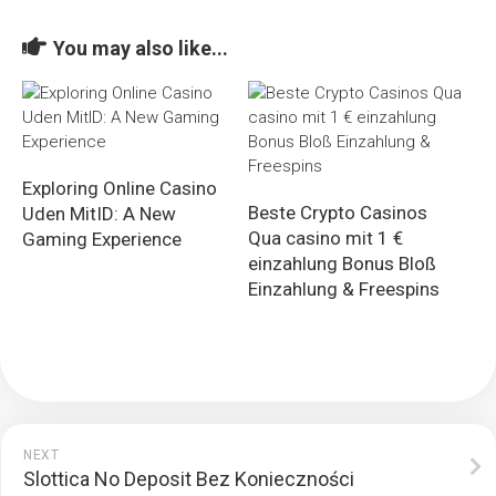
You may also like...
Exploring Online Casino
Beste Crypto Casinos
Uden MitID: A New
Qua casino mit 1 €
Gaming Experience
einzahlung Bonus Bloß
Einzahlung & Freespins
NEXT
Slottica No Deposit Bez Konieczności