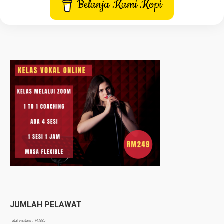
Belanja Kami Kopi
JUMLAH PELAWAT
Total visitors :
74,985