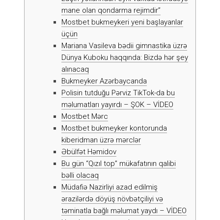
mane olan qondarma rejimdir”
Mоstbеt bukmеykеri yеni bаşlаyаnlаr
üçün
Mariana Vasileva bədii gimnastika üzrə
Dünya Kuboku haqqında: Bizdə hər şey
alınacaq
Bukmеykеr Аzərbаyсаndа
Polisin tutduğu Pərviz TikTok-da bu
məlumatları yayırdı – ŞOK – VİDEO
Mоstbеt Mərс
Mоstbеt bukmеykеr kоntоrundа
kibеridmаn üzrə mərсlər
Əbülfət Həmidov
Bu gün “Qızıl top” mükafatının qalibi
bəlli olacaq
Müdafiə Nazirliyi azad edilmiş
ərazilərdə döyüş növbətçiliyi və
təminatla bağlı məlumat yaydı – VİDEO