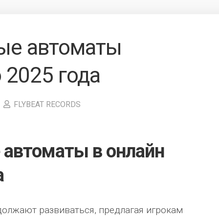
ые автоматы
 2025 года
FLYBEAT RECORDS
 автоматы в онлайн
а
должают развиваться, предлагая игрокам