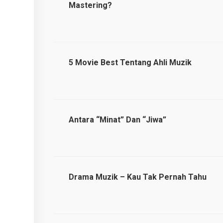
Mastering?
5 Movie Best Tentang Ahli Muzik
Antara “Minat” Dan “Jiwa”
Drama Muzik – Kau Tak Pernah Tahu