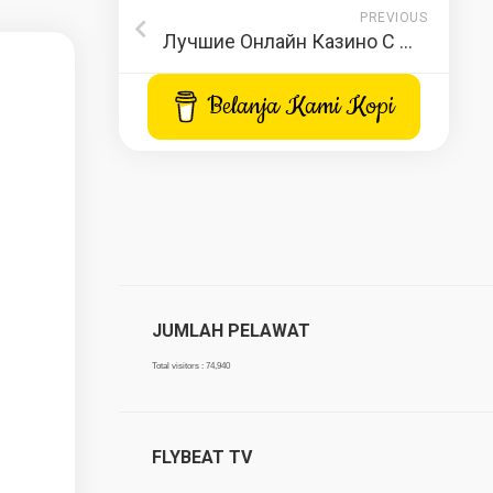
PREVIOUS
Лучшие Онлайн Казино С Минимальным Депозитом 2025
Belanja Kami Kopi
JUMLAH PELAWAT
Total visitors :
74,940
FLYBEAT TV