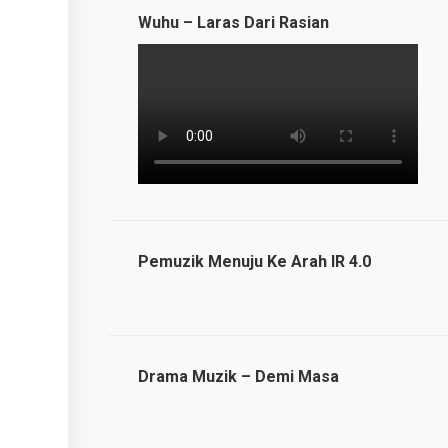
Wuhu – Laras Dari Rasian
Pemuzik Menuju Ke Arah IR 4.0
Drama Muzik – Demi Masa