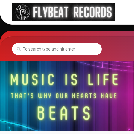
Skip
to
content