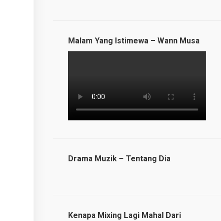
Malam Yang Istimewa – Wann Musa
Drama Muzik – Tentang Dia
Kenapa Mixing Lagi Mahal Dari