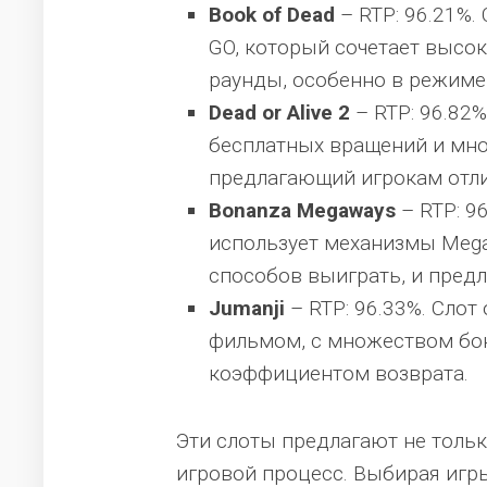
Book of Dead
– RTP: 96.21%.
GO, который сочетает высо
раунды, особенно в режиме
Dead or Alive 2
– RTP: 96.82%
бесплатных вращений и мн
предлагающий игрокам отл
Bonanza Megaways
– RTP: 96
использует механизмы Megaw
способов выиграть, и пред
Jumanji
– RTP: 96.33%. Слот
фильмом, с множеством бо
коэффициентом возврата.
Эти слоты предлагают не тольк
игровой процесс. Выбирая иг