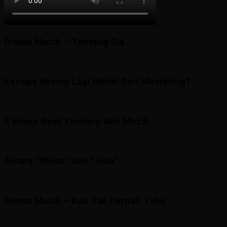
Drama Muzik – Tentang Dia
Kenapa Mixing Lagi Mahal Dari Mastering?
5 Movie Best Tentang Ahli Muzik
Antara “Minat” Dan “Jiwa”
Drama Muzik – Kau Tak Pernah Tahu