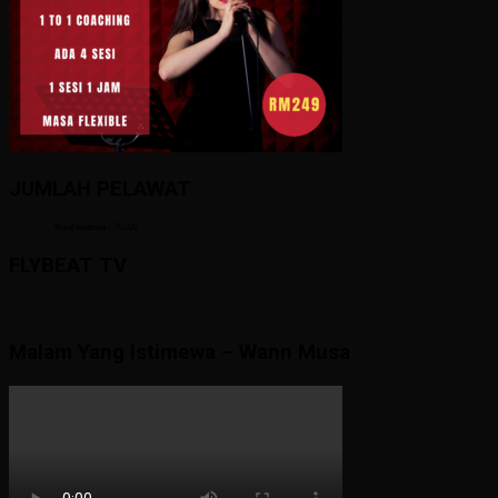
JUMLAH PELAWAT
Total visitors :
75,020
FLYBEAT TV
Malam Yang Istimewa – Wann Musa