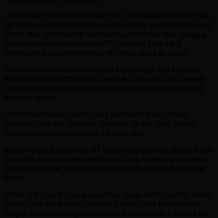
Dah banyak dah terjadi di Malaysia, kalau cakap kasarnya; kau
tak kisah buat benda bodoh depan kamera yang penting orang
‘share’. Kau gelek-gelek sket pastu jual produk. Kau sanggup
make up hodoh-hodoh masuk TV dan buat gaya yang
menjengkelkan semata-mata nak orang tahu kau siapa.
Kau cerita benda dalam kelambu supaya lagu kau trending.
Aku malas nak bagitahu apa punca aku menulis hal ni sebab
nanti aku pun menyumbang kepada viewer dia, jadi baik aku
diamkan sahaja.
Dah terlalu banyak contoh yang kita boleh lihat, tentang
manusia yang rela dikecam, dicemuh, dihina. Yang penting
cerita dan nama dia kena jaja ke sana sini.
Kau terlibat tak dalam hal ni? Kalau kau pun share, kau pun dah
dibodohkan oleh shock marketing. Lama-kelamaan generasi
akan datang akan terbiasa dengan benda ini. Alah bisa tegal
biasa.
Shock will lose its value over time. Kalau hari2-hari kita makan
pedas lama-lama lidah kita kebas. Kalau anak kita hari-hari
tengok artis dan orang biasa cerita benda dalam kelambu kat