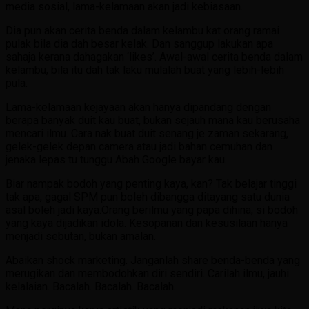
media sosial, lama-kelamaan akan jadi kebiasaan.
Dia pun akan cerita benda dalam kelambu kat orang ramai
pulak bila dia dah besar kelak. Dan sanggup lakukan apa
sahaja kerana dahagakan ‘likes’. Awal-awal cerita benda dalam
kelambu, bila itu dah tak laku mulalah buat yang lebih-lebih
pula.
Lama-kelamaan kejayaan akan hanya dipandang dengan
berapa banyak duit kau buat, bukan sejauh mana kau berusaha
mencari ilmu. Cara nak buat duit senang je zaman sekarang,
gelek-gelek depan camera atau jadi bahan cemuhan dan
jenaka lepas tu tunggu Abah Google bayar kau.
Biar nampak bodoh yang penting kaya, kan? Tak belajar tinggi
tak apa, gagal SPM pun boleh dibangga ditayang satu dunia
asal boleh jadi kaya.Orang berilmu yang papa dihina, si bodoh
yang kaya dijadikan idola. Kesopanan dan kesusilaan hanya
menjadi sebutan, bukan amalan.
Abaikan shock marketing. Janganlah share benda-benda yang
merugikan dan membodohkan diri sendiri. Carilah ilmu, jauhi
kelalaian. Bacalah. Bacalah. Bacalah.