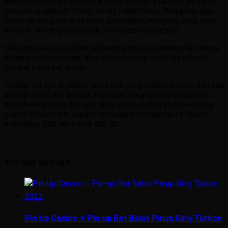
Mana perginya karya artistik yang menjadi makanan jiwa kita
satu masa dahulu? Novel-novel. Filem-filem. Penulisan lagu.
Cerita tentang cintakan alam semulajadi, mengejar ilmu, cinta
platonik, tentang ketuhanan, komentar masyarakat.
Sekarang karya di udara dan media massa kebanyakan hanya
tentang nafsu semata. Kita dalam bidang syubhah, cubalah
cari kaf ba ro kaf ta nun.
Jadilah cahaya di dalam dunia kita yang kelabu.Semua dari kita
sendiri sama ada hendak biasakan yang luar biasa ataupun
menghalang yang dilarang. Stop encouraging and rewarding
stupid behaviours. Jangan terpedaya dengan taktik shock
marketing. Kita lebih baik dari itu.
You may also like...
Pin Up Casino ⭐️ Pin-up Bet Bahis Pinup Giriş Türkce