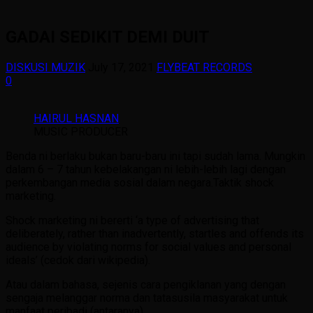
GADAI SEDIKIT DEMI DUIT
DISKUSI MUZIK
July 17, 2021
FLYBEAT RECORDS
0
HAIRUL HASNAN
MUSIC PRODUCER
Benda ni berlaku bukan baru-baru ini tapi sudah lama. Mungkin
dalam 6 – 7 tahun kebelakangan ni lebih-lebih lagi dengan
perkembangan media sosial dalam negara.Taktik shock
marketing.
Shock marketing ni bererti ‘a type of advertising that
deliberately, rather than inadvertently, startles and offends its
audience by violating norms for social values and personal
ideals’ (cedok dari wikipedia).
Atau dalam bahasa, sejenis cara pengiklanan yang dengan
sengaja melanggar norma dan tatasusila masyarakat untuk
manfaat peribadi (antaranya).