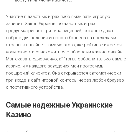
Участие в азартных играх либо вызывать игровую
зависит. Закон Украины об азартных играх
предусматривает три типа лицензий, которые дают
доброе для ведения игорного бизнеса на пределами
страны в онлайне. Помимо этого, же рейтинге имеется
возможности ознакомиться с обзорами казино онлайн.
Мог сказать однозначно, а” “тогда собрали только самые
казино, и у каждого заведения мои программы
поощрений клиентов. Она открывается автоматически
при входе в сайт игровой конторы через любой браузер
с портативного устройства.
Самые надежные Украинские
Казино