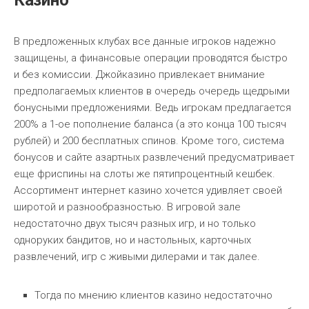
В предложенных клубах все данные игроков надежно
защищены, а финансовые операции проводятся быстро
и без комиссии. Джойказино привлекает внимание
предполагаемых клиентов в очередь очередь щедрыми
бонусными предложениями. Ведь игрокам предлагается
200% а 1-ое пополнение баланса (а это конца 100 тысяч
рублей) и 200 бесплатных спинов. Кроме того, система
бонусов и сайте азартных развлечений предусматривает
еще фриспины на слоты же пятипроцентный кешбек.
Ассортимент интернет казино хочется удивляет своей
широтой и разнообразностью. В игровой зале
недостаточно двух тысяч разных игр, и но только
одноруких бандитов, но и настольных, карточных
развлечений, игр с живыми дилерами и так далее.
Тогда по мнению клиентов казино недостаточно