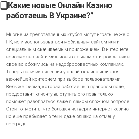
⃣ Какие новые Онлайн Казино
работаешь В Украине?”
Многие из представленных клубов могут играть не же с
ПК, не и воспользоваться мобильным сайтом или и
специальным скачиваемым приложением. В интернете
невозможно найти миллионы отзывом от игроков, них в
свое во обожглись на недобросовестных компаниях.
Теперь наличии лицензии у онлайн казино является
важнейшей критерием при выборе пользователями.
Ведь же фирма, которая работаешь в правовом поле,
предоставит клиенту выступить его прав только
поможет разобраться даже в самом сложном вопросе.
Стоит отметить, что большая четверти интернет казино
но еще пребывает в тени, даже однако на отмену
преграды.