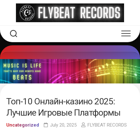
Skip
to
content
Топ-10 Онлайн-казино 2025:
Лучшие Игровые Платформы
Uncategorized
July 20, 2025
FLYBEAT RECORDS