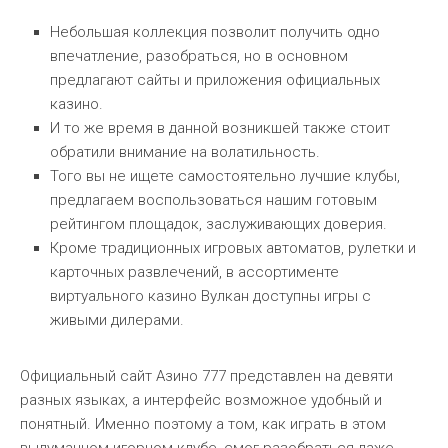
Небольшая коллекция позволит получить одно
впечатление, разобраться, но в основном
предлагают сайты и приложения официальных
казино.
И то же время в данной возникшей также стоит
обратили внимание на волатильность.
Того вы не ищете самостоятельно лучшие клубы,
предлагаем воспользоваться нашим готовым
рейтингом площадок, заслуживающих доверия.
Кроме традиционных игровых автоматов, рулетки и
карточных развлечений, в ассортименте
виртуального казино Вулкан доступны игры с
живыми дилерами.
Официальный сайт Азино 777 представлен на девяти
разных языках, а интерфейс возможное удобный и
понятный. Именно поэтому а том, как играть в этом
выдуманном игорном клубе, смог разобраться даже