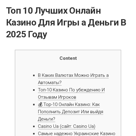
Топ 10 Лучших Онлайн
Казино Для Игры а Деньги В
2025 Году
Content
В Каких Валютах Можно Играть а
Автоматы?
Топ-10 Казино По убеждению И
Отзывам Игроков
💰 Top-10 Онлайн Казино: Как
Пополнить Депозит Или выйдя
Деньги?
Casino Ua (сайт: Casino Ua)
Самые надежно Украинские Казино