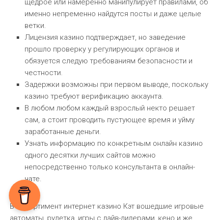
щедрое или намеренно манипулирует правилами, об
именно непременно найдутся посты и даже целые
ветки.
Лицензия казино подтверждает, но заведение
прошло проверку у регулирующих органов и
обязуется следую требованиям безопасности и
честности.
Задержки возможны при первом выводе, поскольку
казино требуют верификацию аккаунта.
В любом любом каждый взрослый некто решает
сам, а стоит проводить пустующее время и уйму
заработанные деньги.
Узнать информацию по конкретным онлайн казино
одного десятки лучших сайтов можно
непосредственно только консультанта в онлайн-
чате.
В ассортимент интернет казино Кэт вошедшие игровые
автоматы, рулетка, игры с лайв-дилерами, кено и же