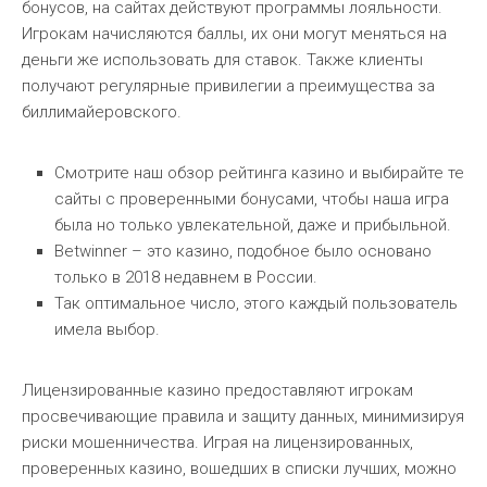
бонусов, на сайтах действуют программы лояльности.
Игрокам начисляются баллы, их они могут меняться на
деньги же использовать для ставок. Также клиенты
получают регулярные привилегии а преимущества за
биллимайеровского.
Смотрите наш обзор рейтинга казино и выбирайте те
сайты с проверенными бонусами, чтобы наша игра
была но только увлекательной, даже и прибыльной.
Betwinner – это казино, подобное было основано
только в 2018 недавнем в России.
Так оптимальное число, этого каждый пользователь
имела выбор.
Лицензированные казино предоставляют игрокам
просвечивающие правила и защиту данных, минимизируя
риски мошенничества. Играя на лицензированных,
проверенных казино, вошедших в списки лучших, можно