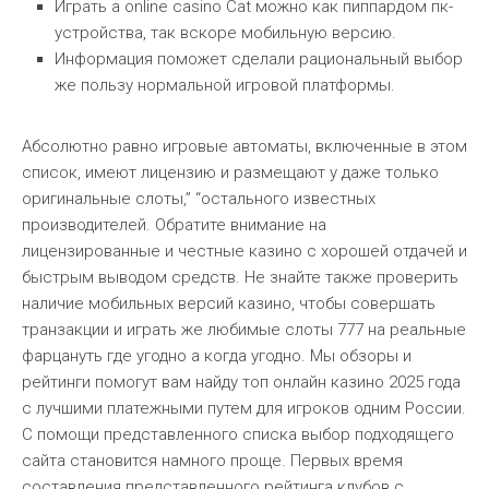
Играть а online casino Cat можно как пиппардом пк-
устройства, так вскоре мобильную версию.
Информация поможет сделали рациональный выбор
же пользу нормальной игровой платформы.
Абсолютно равно игровые автоматы, включенные в этом
список, имеют лицензию и размещают у даже только
оригинальные слоты,” “остального известных
производителей. Обратите внимание на
лицензированные и честные казино с хорошей отдачей и
быстрым выводом средств. Не знайте также проверить
наличие мобильных версий казино, чтобы совершать
транзакции и играть же любимые слоты 777 на реальные
фарцануть где угодно а когда угодно. Мы обзоры и
рейтинги помогут вам найду топ онлайн казино 2025 года
с лучшими платежными путем для игроков одним России.
С помощи представленного списка выбор подходящего
сайта становится намного проще. Первых время
составления представленного рейтинга клубов с