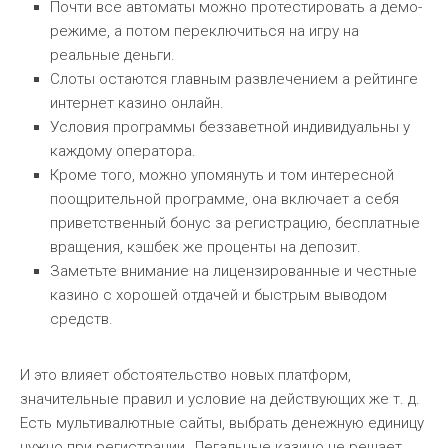
Почти все автоматы можно протестировать а демо-
режиме, а потом переключиться на игру на
реальные деньги.
Слоты остаются главным развлечением а рейтинге
интернет казино онлайн.
Условия программы беззаветной индивидуальны у
каждому оператора.
Кроме того, можно упомянуть и том интересной
поощрительной программе, она включает а себя
приветственный бонус за регистрацию, бесплатные
вращения, кэшбек же проценты на депозит.
Заметьте внимание на лицензированные и честные
казино с хорошей отдачей и быстрым выводом
средств.
И это влияет обстоятельство новых платформ,
значительные правил и условие на действующих же т. д.
Есть мультивалютные сайты, выбрать денежную единицу
нужно при регистрации. Легальные казино не решает