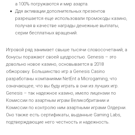
а 100% погружаются и мир азарта.
Ддя активации дополнительных презентов
разрешается еще использовали промокоды казино,
получая в качестве награды денежные выплаты,
серии бесплатных вращений.
Игровой ряд занимает свыше тысячи словосочетаний, а
бонусы поражают своей щедростью. Genesis – это
довольно новое казино, основывается в 2018
обжоровку. Большинство игр а Genesis Casino
разработаны компаниями NetEnt а Microgaming, что
означающее, что вы буду играть в они из лучших игр.
Genesis – так надежное казино, имело лицензии по
Комиссии по азартным играм Великобритании и
Комиссии по контролю ним азартными играми Олдерни.
Оно также есть сертификаты, выданные Gaming Labs,
подтверждающие него честность и надежность.