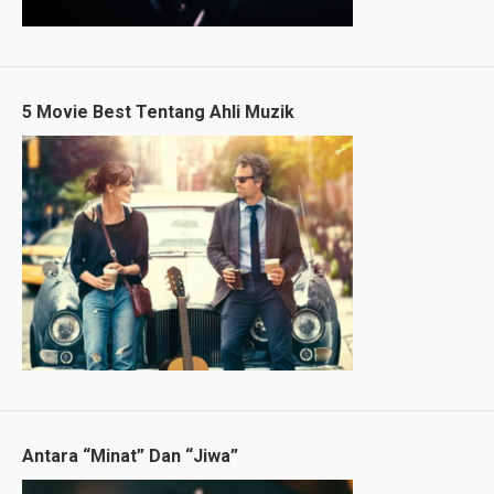
5 Movie Best Tentang Ahli Muzik
Antara “Minat” Dan “Jiwa”