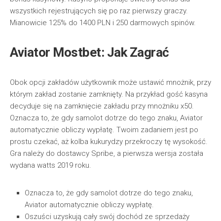
wszystkich rejestrujących się po raz pierwszy graczy.
Mianowicie 125% do 1400 PLN i 250 darmowych spinów.
Aviator Mostbet: Jak Zagrać
Obok opcji zakładów użytkownik może ustawić mnożnik, przy
którym zakład zostanie zamknięty. Na przykład gość kasyna
decyduje się na zamknięcie zakładu przy mnożniku x50.
Oznacza to, że gdy samolot dotrze do tego znaku, Aviator
automatycznie obliczy wypłatę. Twoim zadaniem jest po
prostu czekać, aż kolba kukurydzy przekroczy tę wysokość.
Gra należy do dostawcy Spribe, a pierwsza wersja została
wydana watts 2019 roku.
Oznacza to, że gdy samolot dotrze do tego znaku,
Aviator automatycznie obliczy wypłatę.
Oszuści uzyskują cały swój dochód ze sprzedaży