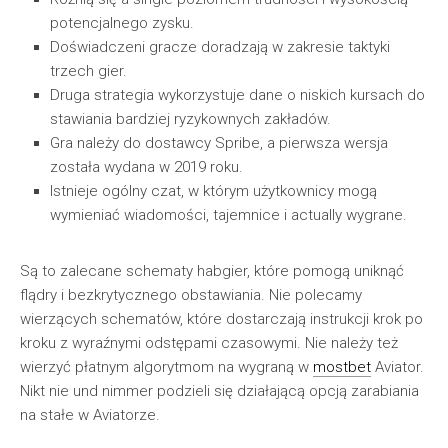
potencjalnego zysku.
Doświadczeni gracze doradzają w zakresie taktyki
trzech gier.
Druga strategia wykorzystuje dane o niskich kursach do
stawiania bardziej ryzykownych zakładów.
Gra należy do dostawcy Spribe, a pierwsza wersja
została wydana w 2019 roku.
Istnieje ogólny czat, w którym użytkownicy mogą
wymieniać wiadomości, tajemnice i actually wygrane.
Są to zalecane schematy habgier, które pomogą uniknąć
flądry i bezkrytycznego obstawiania. Nie polecamy
wierzących schematów, które dostarczają instrukcji krok po
kroku z wyraźnymi odstępami czasowymi. Nie należy też
wierzyć płatnym algorytmom na wygraną w
mostbet
Aviator.
Nikt nie und nimmer podzieli się działającą opcją zarabiania
na stałe w Aviatorze.