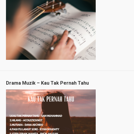
Drama Muzik – Kau Tak Pernah Tahu