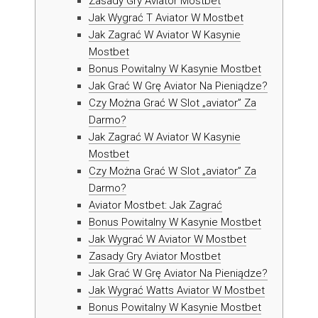
Zasady Gry Aviator Mostbet
Jak Wygrać T Aviator W Mostbet
Jak Zagrać W Aviator W Kasynie
Mostbet
Bonus Powitalny W Kasynie Mostbet
Jak Grać W Grę Aviator Na Pieniądze?
Czy Można Grać W Slot „aviator” Za
Darmo?
Jak Zagrać W Aviator W Kasynie
Mostbet
Czy Można Grać W Slot „aviator” Za
Darmo?
Aviator Mostbet: Jak Zagrać
Bonus Powitalny W Kasynie Mostbet
Jak Wygrać W Aviator W Mostbet
Zasady Gry Aviator Mostbet
Jak Grać W Grę Aviator Na Pieniądze?
Jak Wygrać Watts Aviator W Mostbet
Bonus Powitalny W Kasynie Mostbet