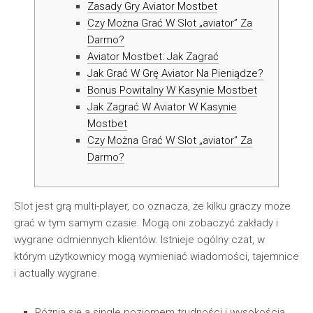
Zasady Gry Aviator Mostbet
Czy Można Grać W Slot „aviator” Za
Darmo?
Aviator Mostbet: Jak Zagrać
Jak Grać W Grę Aviator Na Pieniądze?
Bonus Powitalny W Kasynie Mostbet
Jak Zagrać W Aviator W Kasynie
Mostbet
Czy Można Grać W Slot „aviator” Za
Darmo?
Slot jest grą multi-player, co oznacza, że kilku graczy może
grać w tym samym czasie. Mogą oni zobaczyć zakłady i
wygrane odmiennych klientów. Istnieje ogólny czat, w
którym użytkownicy mogą wymieniać wiadomości, tajemnice
i actually wygrane.
Różnią się a single poziomem trudności i wysokością