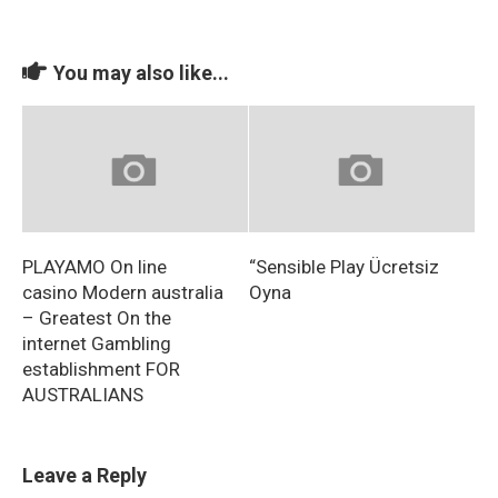
You may also like...
PLAYAMO On line
“Sensible Play Ücretsiz
casino Modern australia
Oyna
– Greatest On the
internet Gambling
establishment FOR
AUSTRALIANS
Leave a Reply