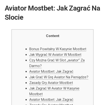
Aviator Mostbet: Jak Zagrać Na
Slocie
Content
Bonus Powitalny W Kasynie Mostbet
Jak Wygrać W Aviator W Mostbet
Czy Można Grać W Slot „aviator” Za
Darmo?
Aviator Mostbet: Jak Zagrać
Jak Grać W Grę Aviator Na Pieniądze?
Zasady Gry Aviator Mostbet
Jak Zagrać W Aviator W Kasynie
Mostbet
Aviator Mostbet: Jak Zagrać